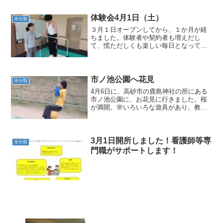
体験会4月1日（土）
未分類
３月１日オープンしてから、１か月が経
ちました。体験者や契約者も増えだし
て、慌ただしくも楽しい毎日となってい
ます。今日も元気いっぱいの子供たちが
体験会に来てくれました。こどもプラス
加古川教室では、鉄棒やマット運動、跳
び箱、トランポリンなどがあ...
市ノ池公園へ花見
未分類
4月6日に、高砂市の鹿島神社の所にある
市ノ池公園に、お花見に行きました。桜
が満開。🌸いろいろな遊具があり、教室
ではできない遊びがいっぱい。山や池が
あり、空気もいいし、気分爽快。帰りは
電車ごっこをしながら帰りました。ま
た、行きましょう。楽しか...
3月1日開所しました！看護師等専
未分類
門職がサポートします！