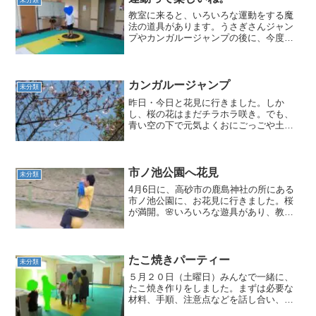
教室に来ると、いろいろな運動をする魔
法の道具があります。うさぎさんジャン
プやカンガルージャンプの後に、今度は
トランポリンでピョンピョン。高く高く
飛べるかな。一定のリズムが飛べるよう
になるまで、動物の真似をしながら繰り
返ししてみましょう。リズ...
カンガルージャンプ
未分類
昨日・今日と花見に行きました。しか
し、桜の花はまだチラホラ咲き。でも、
青い空の下で元気よくおにごっごや土団
子作りをしたりと、楽しい時間を過ごし
ました。教室に帰ってきたら、運動遊
び。まずは準備体操前に、音楽に合わせ
て歩行。これはひとつのプログ...
市ノ池公園へ花見
未分類
4月6日に、高砂市の鹿島神社の所にある
市ノ池公園に、お花見に行きました。桜
が満開。🌸いろいろな遊具があり、教室
ではできない遊びがいっぱい。山や池が
あり、空気もいいし、気分爽快。帰りは
電車ごっこをしながら帰りました。ま
た、行きましょう。楽しか...
たこ焼きパーティー
未分類
５月２０日（土曜日）みんなで一緒に、
たこ焼き作りをしました。まずは必要な
材料、手順、注意点などを話し合い、そ
の後、役割分担をしました。それぞれ自